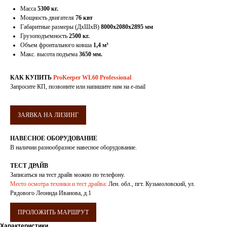
Масса
5300 кг.
Мощность двигателя
76 квт
Габаритные размеры (ДхШхВ)
8000х2080х2895 мм
Грузоподъемность
2500 кг.
Объем фронтального ковша
1,4 м³
Макс. высота подъема
3650 мм.
КАК КУПИТЬ
ProKeeper WL60 Professional
Запросите КП, позвоните или напишите нам на e-mail
ЗАЯВКА НА ЛИЗИНГ
НАВЕСНОЕ ОБОРУДОВАНИЕ
В наличии разнообразное навесное оборудование.
ТЕСТ ДРАЙВ
Записаться на тест драйв можно по телефону.
Место осмотра техники и тест драйва:
Лен. обл., пгт. Кузьмоловский, ул.
Рядового Леонида Иванова, д.1
ПРОЛОЖИТЬ МАРШРУТ
Характеристики