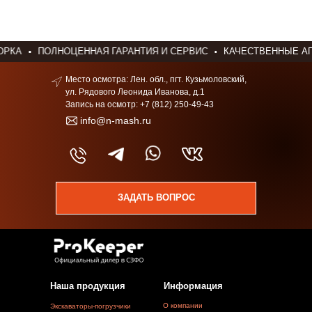
КА
ПОЛНОЦЕННАЯ ГАРАНТИЯ И СЕРВИС
КАЧЕСТВЕННЫЕ АГР
Место осмотра: Лен. обл., пгт. Кузьмоловский,
ул. Рядового Леонида Иванова, д.1
Запись на осмотр:
+7 (812) 250-49-43
info@n-mash.ru
ЗАДАТЬ ВОПРОС
Наша продукция
Информация
О компании
Экскаваторы-погрузчики